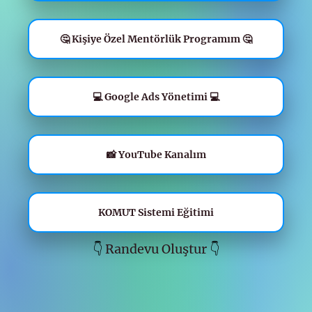
🤔 Kişiye Özel Mentörlük Programım 🤔
💻 Google Ads Yönetimi 💻
📸 YouTube Kanalım
KOMUT Sistemi Eğitimi
👇
Randevu Oluştur
👇