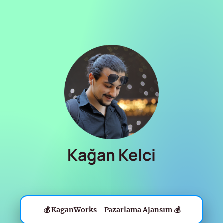
Kağan Kelci
💰 KaganWorks - Pazarlama Ajansım 💰